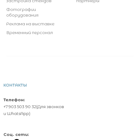
застройка стендов
партнеры
Фотографии
оборудования
Реклама на выставке
Временный персонал
КОНТАКТЫ
Телефон:
+7 903 503 90 32
(Для звонков
и
WhatsApp
)
Соц. сети: