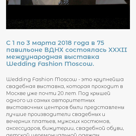
С 1 по 3 марта 2018 года в 75
павильоне ВДНХ состоялась XXXII
международная выставка
Wedding Fashion Moscow.
Wedding Fashion Moscow - это крупнейша
свадебная выставка, которая проходит в
Москве уже почти 20 лет. Под крышей
одного из самых авторитетных
выставочных центров были представлены
лучшие производители свадебных и
вечерних платьев, мужских костюмов,
аксессуаров, бижутерии, свадебной обуви,
детской церемониальной одежды,