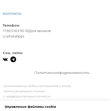
КОНТАКТЫ
Телефон:
+7 903 503 90 32
(Для звонков
и
WhatsApp
)
Соц. сети:
Политика конфидениальности
Использование любых материалов с этого
сайта разрешено только
с предварительного согласия
правообладателей.
Управление файлами cookie