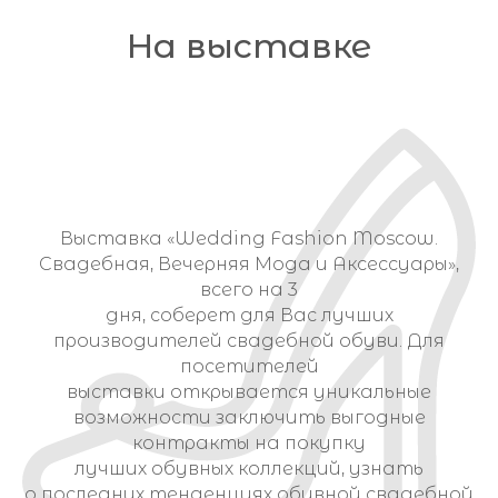
На выставке
Выставка «Wedding Fashion Moscow.
Свадебная, Вечерняя Мода и Аксессуары»,
Свадебные ткани
С
всего на 3
дня, соберет для Вас лучших
производителей свадебной обуви. Для
посетителей
выставки открывается уникальные
возможности заключить выгодные
контракты на покупку
лучших обувных коллекций, узнать
 ПЛАТЬЯ
СВАДЕБНЫЕ АКСЕССУАРЫ
о последних тенденциях обувной свадебной