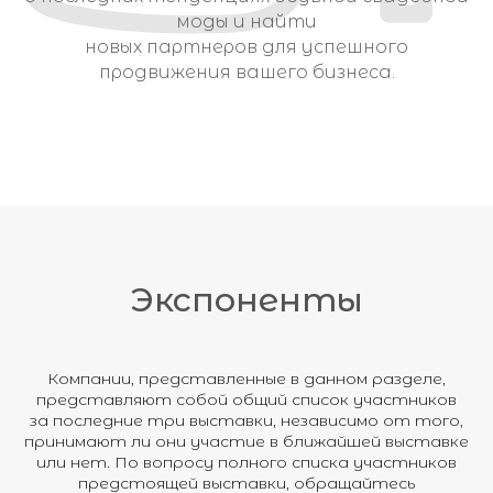
моды и найти
новых партнеров для успешного
продвижения вашего бизнеса.
ИЕ И ВЫПУСКНЫЕ ПЛАТЬЯ
Экспоненты
СВАДЕБНЫЕ ТКАНИ
РЯДНЫЕ ПЛАТЬЯ
Компании, представленные в данном разделе,
представляют собой общий список участников
за последние три выставки, независимо от того,
принимают ли они участие в ближайшей выставке
или нет. По вопросу полного списка участников
предстоящей выставки, обращайтесь
A
B
C
D
E
F
G
H
I
J
K
L
M
N
O
P
Q