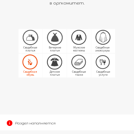
в оргкомитет.
Свадебные
Вечерние
Мужские
Свадебные
платья
платья
костюмы
аксессуары
Свадебная
Детские
Свадебные
Свадебные
обувь
платья
ткани
услуги
Раздел наполняется