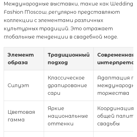
Международные выставки, такие как Wedding
Fashion Moscow, регулярно представляют
коллекции с элементами различных
культурных традиций. Это отражает
глобальные тенденции в свадебной моде.
Элемент
Традиционный
Современная
образа
подход
интерпрета
Классическое
Адаптация п
Силуэт
драпирование
международн
сари
торжества
Яркие
Координация 
Цветовая
национальные
общей палит
гамма
оттенки
свадьбы