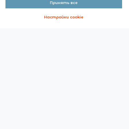
Принять все
Настройки cookie
О ВЫСТАВКЕ
О выставке
Время и место
Участники выставки март 2025
Фотогалерея
Новости выставки
Об организаторе
ТЕМАТИКИ И УЧАСТНИКИ