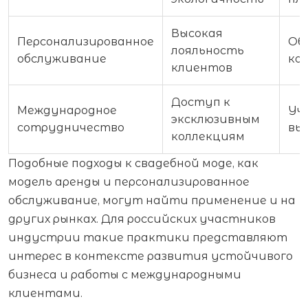
Высокая
Персонализированное
Об
лояльность
обслуживание
ко
клиентов
Доступ к
Международное
Уч
эксклюзивным
сотрудничество
вы
коллекциям
Подобные подходы к свадебной моде, как
модель аренды и персонализированное
обслуживание, могут найти применение и на
других рынках. Для российских участников
индустрии такие практики представляют
интерес в контексте развития устойчивого
бизнеса и работы с международными
клиентами.