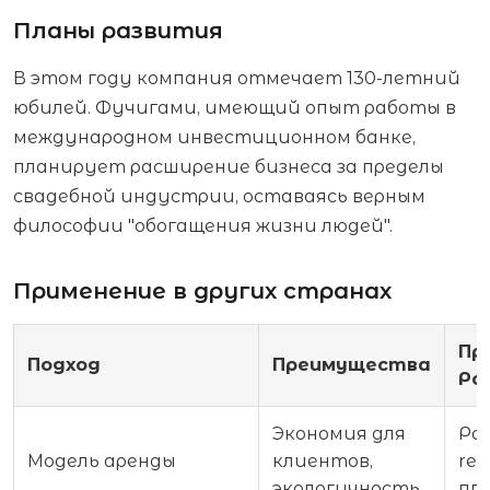
Планы развития
В этом году компания отмечает 130-летний
юбилей. Фучигами, имеющий опыт работы в
международном инвестиционном банке,
планирует расширение бизнеса за пределы
свадебной индустрии, оставаясь верным
философии "обогащения жизни людей".
Применение в других странах
Пр
Подход
Преимущества
Ро
Экономия для
Ра
Модель аренды
клиентов,
ren
экологичность
пл