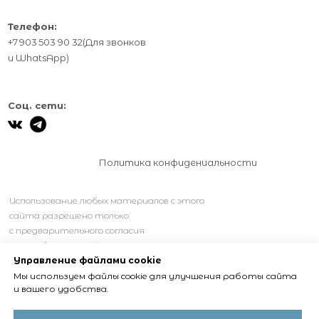
Телефон:
+7 903 503 90 32
(Для звонков
и
WhatsApp
)
Соц. сети:
Политика конфидениальности
Использование любых материалов с этого
сайта разрешено только
с предварительного согласия
правообладателей.
Управление файлами cookie
Мы используем файлы cookie для улучшения работы сайта
и вашего удобства.