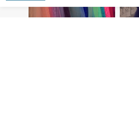
О ВЫСТАВКЕ
ТЕМА
О выставке
Свадеб
Время и место
Вечерни
Участники выставки 2026
Мужски
Фотогалерея
Свадеб
Перелет и размещение
Свадеб
Новости выставки
Свадеб
Об организаторе
Детска