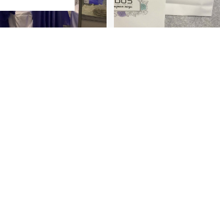
ТИКИ И УЧАСТНИКИ
УЧАСТНИКАМ
ные платья
Зачем участвовать
е и выпускные платья
Перелет и размещение
е костюмы
Стандартная застройка с
ные аксессуары
Фотографии оборудования
ная обувь
Реклама на выставке
ные ткани
Временный персонал
я нарядная одежда