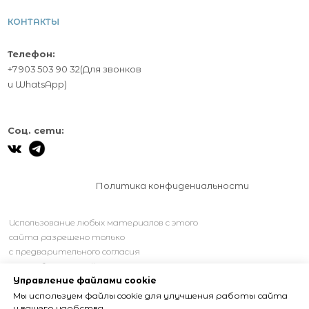
КОНТАКТЫ
Телефон:
+7 903 503 90 32
(Для звонков
и
WhatsApp
)
Соц. сети:
Политика конфидениальности
Использование любых материалов с этого
сайта разрешено только
с предварительного согласия
правообладателей.
Управление файлами cookie
Мы используем файлы cookie для улучшения работы сайта
и вашего удобства.