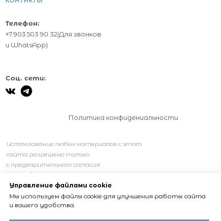
КОНТАКТЫ
Телефон:
+7 903 503 90 32
(Для звонков
и
WhatsApp
)
Соц. сети:
Политика конфидениальности
Использование любых материалов с этого
сайта разрешено только
с предварительного согласия
правообладателей.
Управление файлами cookie
Мы используем файлы cookie для улучшения работы сайта
и вашего удобства.