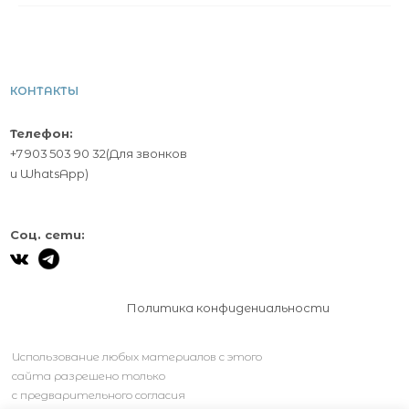
КОНТАКТЫ
Телефон:
+7 903 503 90 32
(Для звонков
и
WhatsApp
)
Соц. сети:
Политика конфидениальности
Использование любых материалов с этого
сайта разрешено только
с предварительного согласия